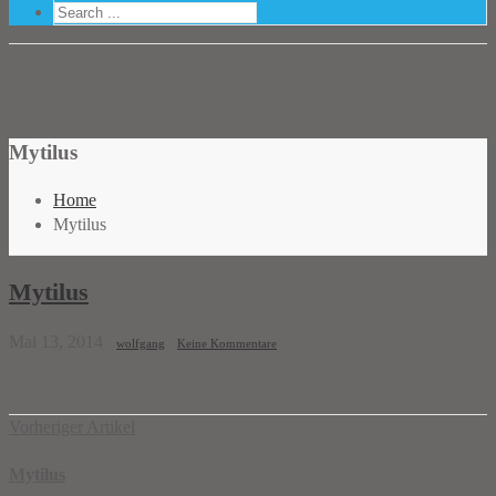
Mytilus
Home
Mytilus
Mytilus
Mai 13, 2014
/
/
wolfgang
Keine Kommentare
Vorheriger Artikel
Mytilus