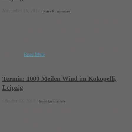
November 16, 2017
/
Keine Kommentare
Leipzig im November. Es ist grau, aber wenigstens regnet es nicht.
Ich bin auf Einladung des neu eröffneten Kokopelli- Traveler Cafés
in die Stadt gekommen, wo ich am Samstagabend über meine Reise
erzählen soll. Ein schöner Start in die Vortragssaison 2017/2018.
Wie immer hab ich die Zeit im Zug genutzt um meinen Vortrag ein
letztes […]
Read More
Termin: 1000 Meilen Wind im Kokopelli,
Leipzig
Oktober 18, 2017
/
Keine Kommentare
Vor ein paar Monaten hatte ich plötzlich eine Mail von Yvonne in
meinem Postfach. Darin schrieb sie mir, dass im Sommer 2017 das
Kokopelli Café in Leipzig eröffnen werde. Ein Platz für
Reisebegeisterte mit einem bunten Angebot. Und Yvonne fragte