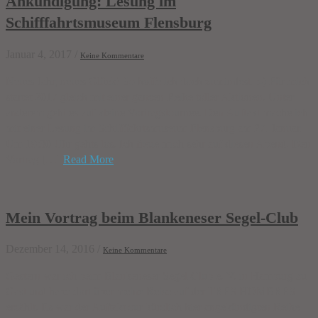
Ankündigung: Lesung im
Schifffahrtsmuseum Flensburg
Januar 4, 2017
/
Keine Kommentare
Neues Jahr, neues Glück! So hoffe ich doch zumindest. :-) Für mich
startet 2017 gleich mit einer ganzen Reihe toller Aktionen. Unter
anderem geht es auf kleine Vortragstournee. Den Auftakt mache ich
mit einer Lesung im Schifffahrtsmuseum Flensburg am 27. Januar.
Um 19:30 Uhr gehts los. Ich freue mich sehr auf diesen Abend. Den
Vortrag […]
Read More
Mein Vortrag beim Blankeneser Segel-Club
Dezember 14, 2016
/
Keine Kommentare
Gestern war ich beim Blankeneser Segel-Club e. V. in Hamburg zu
Gast und habe dort über meine Reise auf der TRES HOMBRES
erzählt. Es war der Auftakt zur kürzlich hier angekündigten Reihe