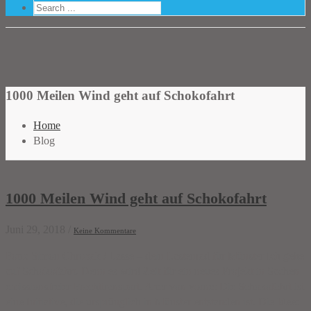
1000 Meilen Wind geht auf Schokofahrt
Home
Blog
1000 Meilen Wind geht auf Schokofahrt
Juni 29, 2018
/
Keine Kommentare
Foto: Simon Chrobak / Lasse – dein Lastenrad für Münster Ich gehe
auf Schokofahrt. Denn es wird Zeit für ein neues Projekt in Sachen
emissionsfreier Frachttransport. Aber von vorne: Die Schokofahrt ist
eine Initiative, die ursprünglich in Münster entstanden ist. Die Idee: