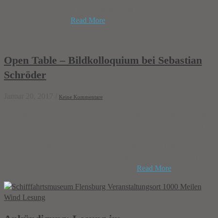
gleich, ob ich mit 1000 Meilen Wind nicht nach Leipzig kommen
wolle um bei ihr […]
Read More
Open Table – Bildkolloquium bei Sebastian
Schröder
Januar 20, 2017
/
Keine Kommentare
Ein schickes Atelier, ein Dutzend Fotografen, ein großer Glastisch
und ein paar Getränke. Viel mehr steckt eigentlich nicht hinter dem
Open Table. Donnerstag Abend hat sich das besagte Dutzend
Fotografen (ich habe nicht gezählt, wie viele es wirklich waren) im
Atelier von Sebastian Schröder eingefunden. Zum zweiten Mal hat
er eingeladen in einer lockeren Runde […]
Read More