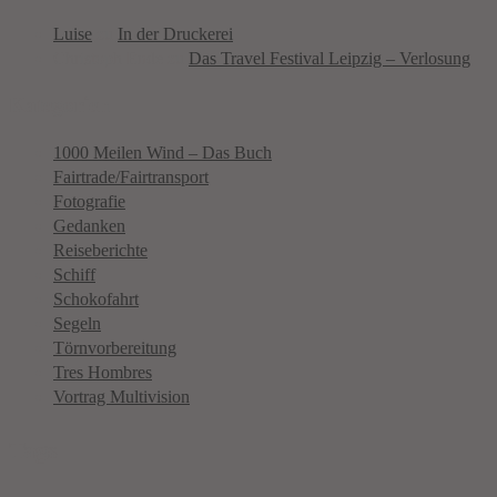
Luise
zu
In der Druckerei
Christoph Ende
zu
Das Travel Festival Leipzig – Verlosung
Kategorien
1000 Meilen Wind – Das Buch
Fairtrade/Fairtransport
Fotografie
Gedanken
Reiseberichte
Schiff
Schokofahrt
Segeln
Törnvorbereitung
Tres Hombres
Vortrag Multivision
Tags