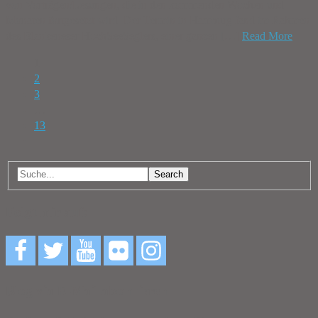
von Vorträgen/Lesungen, die in den kommenden Wochen und
Monaten fortgesetzt wird. Der Termin in Hamburg fand im Rahmen
des Blankeneser HochSeeSeglers, einer ganzen […]
Read More
1
2
3
…
13
Search
Folgt mir auf:
Blog via E-Mail abonnieren