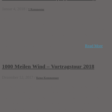
Januar 4, 2018
/
1 Kommentar
Willkommen 2018! Das neue Jahr beginnt mit einem absoluten
Highlight in meinem Kalender. Am 20. Januar bin ich mit meinem
Vortrag auf dem Travel Festival Leipzig. Hier kompakt die Daten:
20. Januar 2018, 14:30 Uhr Travel Festival Leipzig Westbad
Leipzig, Odermannstr. 15, 04177 Leipzig Ich freu mich sehr auf den
Termin. Ein bisschen Leipziger Luft konnte ich […]
Read More
1000 Meilen Wind – Vortragstour 2018
Dezember 12, 2017
/
Keine Kommentare
TERMINE! TERMINE! TERMINE! 1000 Meilen Wind geht auf
Tour. Im ersten Quartal 2018 gibt es wieder eine ganze Reihe
Termine, an denen meine Multivision „1000 Meilen Wind – Mit
dem segelnden Frachtschiff über den Atlantik“ zu sehen sein wird.
Euch erwartet ein Abend mit spannenden Segelabenteuern,