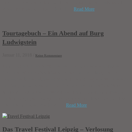
Tres Hombres Schokolade wird per Lastenrad nach Deutschland
transportiert und somit die Lücke […]
Read More
Tourtagebuch – Ein Abend auf Burg
Ludwigstein
Januar 11, 2018
/
Keine Kommentare
Zum Tourauftakt ein Vortrag in einem waschechten historishen
Gemäuer. Was kann’s schönres geben? Auf Einladung der dort
ansässigen Jugendbildungsstätte, war ich vergangenes Wochenende
auf Burg Ludwigstein zu Gast. Die Burg liegt im schönen Werra-
Meißner-Land. Selbst im Winter ein Traum! Außerdem verbindet
mich meine jugendbewegte Vergangenheit mit diesem Ort, so dass
ich mich im besonderen über […]
Read More
Das Travel Festival Leipzig – Verlosung