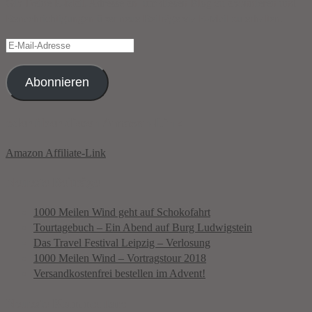
Gib Deine E-Mail-Adresse an, um diesen Blog zu abonnieren und
Benachrichtigungen über neue Beiträge via E-Mail zu erhalten.
E-
Mail-
Adresse
Abonnieren
oder über diesen Amazon-Link
Amazon Affiliate-Link
Neueste Beiträge
1000 Meilen Wind geht auf Schokofahrt
Tourtagebuch – Ein Abend auf Burg Ludwigstein
Das Travel Festival Leipzig – Verlosung
1000 Meilen Wind – Vortragstour 2018
Versandkostenfrei bestellen im Advent!
Neueste Kommentare