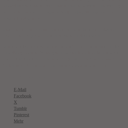
Ausstellungen können ohne Eintritt besucht werden. Außerdem gibt
es im Rahmen des Fotofestivals Vorträge und Workshops. Ein
Besuch lohnt sich also.
Und ganz nebenbei kann man vor Ort auch für meine Bildserie
abstimmen. Es gibt nämlich auch einen Publikumspreis.
Sicher werde ich selbst auch nach Schömberg fahren und mir die
Austellung ansehen. Wann genau, weiß ich noch nicht, ich werde
das aber hier und auf meinen Social-Media-Kanälen bekanntgeben.
Vielleicht trifft man sich ja auf einen Plausch in Schömberg.
Diesen Artikel teilen via:
E-Mail
Facebook
X
Tumblr
Pinterest
Mehr