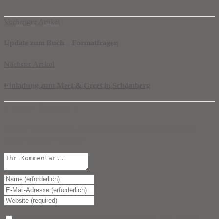
Vorheriger Artikel
Update zum Buch – Formatfragen
Nächster Artikel
Einladung zum Meet & Greet in Schömberg
Leave A Comment
Deine E-Mail-Adresse wird nicht veröffentlicht.
Erforderliche
Felder sind mit
*
markiert
Name, E-Mail-Adresse und Website in diesem Browser für