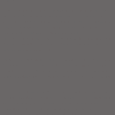
Freude!
Aber mal von vorne: Ich war gut eine Woche lang nicht zu Hause,
als mich die Nachricht erreichte, dass Post gekommen sei. Ein Brief
vom Schömberger Fotoherbst. Leider hatte die gute Fee, die sich in
meiner Abwesenheit um Blumen und Post kümmerte, nicht
reingeschaut. Geduldsprobe. Was könnte es sein? Die erhoffte
Zusage? Oder doch eine Absage? Letzteres wollte ich nicht so recht
glauben. Dann hätte man mir doch gleich die eingesendeten Fotos
zurück schicken können, oder?
Einen Tag später dann die freudige Gewissheit. Der Brief kam von
Fotoherbst-Kurator Joachim Kuolt, der mir zur Annahme meiner
Bildserie gratulierte. Nach 2005 habe ich es damit zum zweiten Mal
in die Ausstellung des Fotofestivals geschafft. Diesmal sogar in der
Kategorie „Profis“.
Vom 9. Oktober bis zum 8. November 2015 werden meine Fotos
Teil der Ausstellung im Rathaus, dem Museum „Haus Bühler“ und
dem Kurhaus in Schömberg sein. Daneben gibt es noch die
Ausstellung der Amateure, die als Straßengalerie in den
Schaufenstern der Schömberger Einzelhändler gezeigt werden. Die