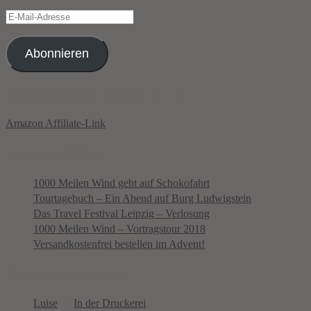
E-
Mail-
Adresse
Abonnieren
oder über diesen Amazon-Link
Amazon Affiliate-Link
Neueste Beiträge
1000 Meilen Wind geht auf Schokofahrt
Tourtagebuch – Ein Abend auf Burg Ludwigstein
Das Travel Festival Leipzig – Verlosung
1000 Meilen Wind – Vortragstour 2018
Versandkostenfrei bestellen im Advent!
Neueste Kommentare
Luise
zu
In der Druckerei