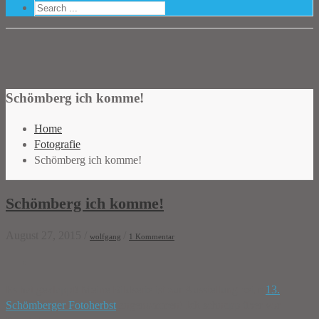
Schömberg ich komme!
Home
Fotografie
Schömberg ich komme!
Schömberg ich komme!
August 27, 2015
/
/
wolfgang
1 Kommentar
Es hat geklappt! Meine Bildserie ist zur Ausstellung beim
13.
Schömberger Fotoherbst
angenommen! Ich schnapp über vor