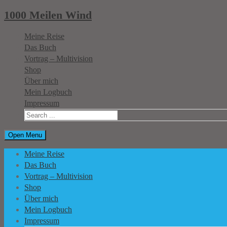
1000 Meilen Wind
Meine Reise
Das Buch
Vortrag – Multivision
Shop
Über mich
Mein Logbuch
Impressum
Open Menu
Meine Reise
Das Buch
Vortrag – Multivision
Shop
Über mich
Mein Logbuch
Impressum