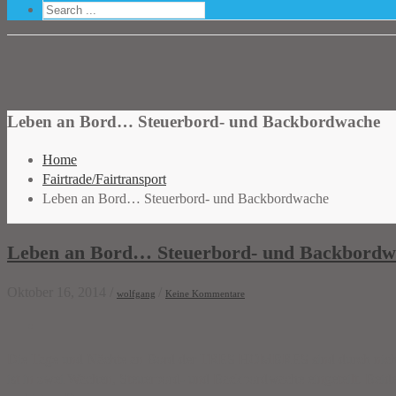
Leben an Bord… Steuerbord- und Backbordwache
Home
Fairtrade/Fairtransport
Leben an Bord… Steuerbord- und Backbordwache
Leben an Bord… Steuerbord- und Backbordw
Oktober 16, 2014
/
/
wolfgang
Keine Kommentare
Die Tage und Nächte an Bord der TRES HOMBRES sind durch nichts 
ist in zwei Wachen, Steuerbord- und Backbordwache eingeteilt. Beide 