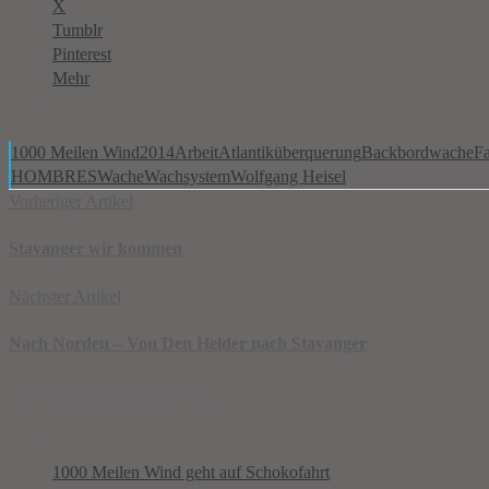
X
Tumblr
Pinterest
Mehr
1000 Meilen Wind
2014
Arbeit
Atlantiküberquerung
Backbordwache
Fa
HOMBRES
Wache
Wachsystem
Wolfgang Heisel
Vorheriger Artikel
Stavanger wir kommen
Nächster Artikel
Nach Norden – Von Den Helder nach Stavanger
Verwandte Artikel
1000 Meilen Wind geht auf Schokofahrt