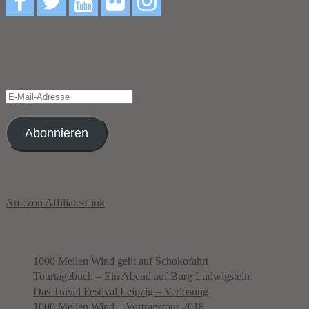
Blog via E-Mail abonnieren
Gib Deine E-Mail-Adresse an, um diesen Blog zu abonnieren und Bena
E-
Mail-
Adresse
Abonnieren
oder über diesen Amazon-Link
Amazon Affiliate-Link
Neueste Beiträge
1000 Meilen Wind geht auf Schokofahrt
Tourtagebuch – Ein Abend auf Burg Ludwigstein
Das Travel Festival Leipzig – Verlosung
1000 Meilen Wind – Vortragstour 2018