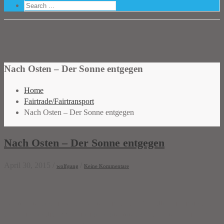
Nach Osten – Der Sonne entgegen
Home
Fairtrade/Fairtransport
Nach Osten – Der Sonne entgegen
Nach Osten – Der Sonne entgegen
April 30, 2015
/
/
wolfgang
Keine Kommentare
Wir haben wieder Wind. Wir nähern uns 30° nördlicher Breite und
das erste Tiefdruckgebiet ist über uns hinweggezogen. Es brachte