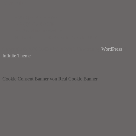
Kontakt
+49 (0)221/94643656
+49 (0)171/4074339
post@wolfgangheisel.de
Hartwichstr. 94, 50733 Köln, GERMANY
Copyright © 2026 1000 Meilen Wind. Powered by
WordPress
&
Infinite Theme
Cookie Consent Banner von Real Cookie Banner