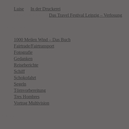
Luise
zu
In der Druckerei
Christoph Ende
zu
Das Travel Festival Leipzig – Verlosung
Kategorien
1000 Meilen Wind – Das Buch
Fairtrade/Fairtransport
Fotografie
Gedanken
Reiseberichte
Schiff
Schokofahrt
Segeln
Törnvorbereitung
Tres Hombres
Vortrag Multivision
Tags