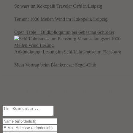
So wars im Kokopelli Traveler Café in Leipzig
Termin: 1000 Meilen Wind im Kokopelli, Leipzig
Open Table – Bildkolloquium bei Sebastian Schröder
Ankündigung: Lesung im Schifffahrtsmuseum Flensburg
Mein Vortrag beim Blankeneser Segel-Club
Leave A Comment
Deine E-Mail-Adresse wird nicht veröffentlicht.
Erforderliche
Felder sind mit
*
markiert