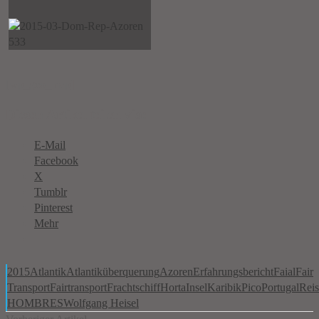
[wp_geo_map]
Diesen Artikel teilen via:
E-Mail
Facebook
X
Tumblr
Pinterest
Mehr
2015
Atlantik
Atlantiküberquerung
Azoren
Erfahrungsbericht
Faial
Fair
Transport
Fairtransport
Frachtschiff
Horta
Insel
Karibik
Pico
Portugal
Reis
HOMBRES
Wolfgang Heisel