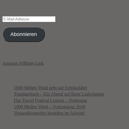
Gib Deine E-Mail-Adresse an, um diesen Blog zu abonnieren und
Benachrichtigungen über neue Beiträge via E-Mail zu erhalten.
E-
Mail-
Adresse
Abonnieren
oder über diesen Amazon-Link
Amazon Affiliate-Link
Neueste Beiträge
1000 Meilen Wind geht auf Schokofahrt
Tourtagebuch – Ein Abend auf Burg Ludwigstein
Das Travel Festival Leipzig – Verlosung
1000 Meilen Wind – Vortragstour 2018
Versandkostenfrei bestellen im Advent!
Neueste Kommentare