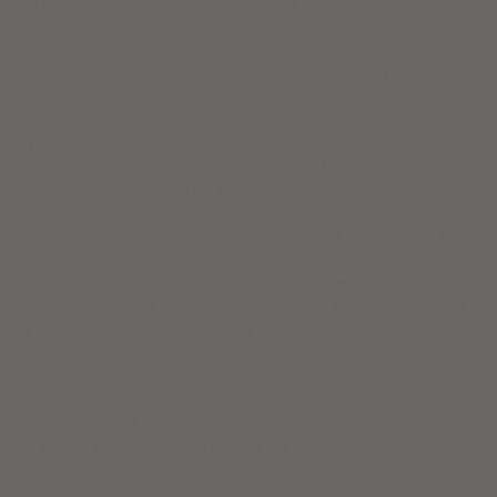
eine Nacht mit Starkwind, viel Wasser an Deck und die
Notwendigkeit einige Segel einzuholen, mit sich. Am Morgen
danach ist das meiste Tuch wieder gesetzt. Der Wind hat sich etwas
beruhigt und wir machen sieben bis acht Knoten Fahrt Richtung
Ostnordost.
Wir kommen gut voran. An Tag elf nach unserer Abfahrt hatten wir
uns den Azoren kaum 500 Meilen genähert. Jetzt kommen wir fast
jeden Tag 200 Meilen weiter. Immer der Sonne entgegen.
Es wird von Tag zu Tag kälter. Mit jeder Wetterbeobachtung, die
wir vier Mal am Tag durchführen, notieren wir, wie die Luft- und
Wassertemperaturen fallen. Bald sind es weniger als 20 Grad, lange
Hosen und erste Pullover werden ausgepackt. In den Tropen sind
wir schon lange nicht mehr. Gegen Ende sind es im Schnitt noch
einmal fünf Grad weniger. Ich packe Mütze und Handschuhe aus.
Ohne lange Unterhose gehe ich nicht an Deck.
Noch einmal zieht eine Front über uns und bringt stärkeren Wind
und Regen, der sich wie aus Eimern auf uns ergießt. Es ist kalt und
nass, aber die Aussicht bald anzukommen, hält die Laune oben. Es
sind schöne Segeltage auf einer eindrucksvollen Etappe, die alles zu