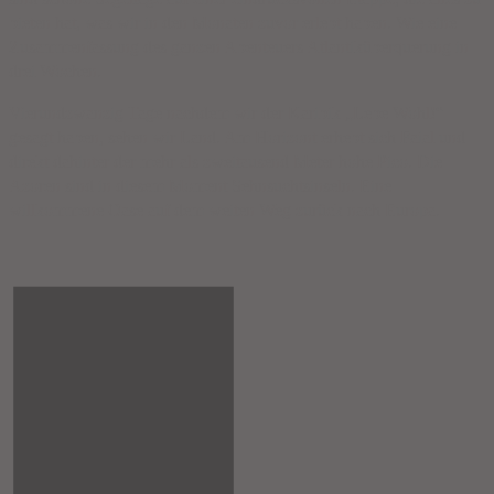
bieten hat, was wir in den Monaten zuvor erlebt haben. Wie eine
Zusammenfassung des ganzen Abenteuers Atlantiküberquerung in
drei Wochen.
Vierundzwanzig Tage nachdem wir der Karibik „Lebe Wohl!“
gesagt haben, sehen wir Land. Am Horizont erhebt sich Faial und
direkt dahinter der mehr als zweitausend Meter hohe Pico. Die
Azoren sind in diesem Moment Sehnsuchtsinseln. Eine
willkommene Oase auf dem weiten Weg zurück nach Europa.